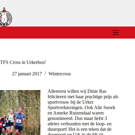
Ga
naar
de
inhoud
TFS Cross in Urkerbos!
27 januari 2017
Wintercross
Allereerst willen wij Dinie Ras
feliciteren met haar prachtige prijs als
sportvrouw bij de Urker
Sportverkiezingen. Ook Alie Snoek
en Anneke Ruizendaal waren
genomineerd. Dus maar liefst 3
atletes verbonden met de loop- en
duursport! Het is een teken dat de
duursport op Urk in de lift zit.