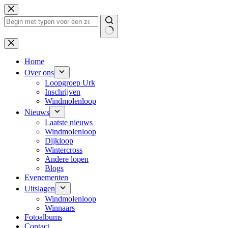
Ga
naar
de
inhoud
Geen
resultaten
Home
Over ons
Loopgroep Urk
Inschrijven
Windmolenloop
Nieuws
Laatste nieuws
Windmolenloop
Dijkloop
Wintercross
Andere lopen
Blogs
Evenementen
Uitslagen
Windmolenloop
Winnaars
Fotoalbums
Contact