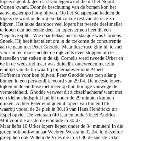
lopers eigenlijk geen last van tegenwind die uit het Noord-
Oosten kwam. Door de beschutting van de bomen kon het
aanvangstempo hoog blijven. Op het Schapenpad hadden de
lopers de wind in de rug en dat zou de rest van de race zo
blijven. Het lukte daardoor veel lopers het tweede deel sneller
te lopen dan het eerste deel. In loperstermen heet dit een
“negative split”. Wie daar helaas niet in slaagde was Cornelis
Snoek. Hij heeft het talent om in de toekomst de concurrentie
aan te gaan met Peter Gnodde. Maar deze race ging hij te snel
van start en moest achter de dijk zelfs even stoppen om te
herstellen van steken in de zij. Cornelis werd tweede Urker en
6e in de wedstrijd maar was duidelijk ontevreden met zijn
eindtijd van 32.05 waarbij hij ternauwernood Albert
Koffeman voor kon blijven. Peter Gnodde was toen allang
binnen in een persoonlijk record van 29.04. De meeste lopers
kijken in de eindfase niet meer op hun horloge vanwege de
vermoeidheid. Gnodde verweet dit zichzelf achteraf want met
een kleine eindsprint had hij onder de 29 minuten kunnen
duiken. Achter Peter eindigden 4 lopers van buiten Urk
waarbij vooral de 2e plek in 30.13 van Hans Hendrickx uit
Espel opviel. De veteraan (40 jaar en ouder) bleef Andries
Mol voor die als derde eindigde in 30.47.
Maar liefst 10 Urker lopers liepen onder de 34 minuten! In die
groep ook oud-winnaar Wiebren Westra in 32.24. In diezelfde
groep liep ook Willem de Vries die in 33.36 de snelste Urker