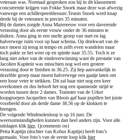
veteraan was. Normaal gesproken zou hij in dit klassement
concurrentie krijgen van Fokke Snoek maar deze was afwezig
vanwege een achillespeesblessure.Teunis Snoek werd knap
derde bij de veteranen in precies 35 minuten.
Bij de dames zorgde Anna Mazereeuw voor een daverende
verassing door als eerste vrouw onder de 36 minuten te
duiken. Anna ging in een snelle groep van start en lag
halverwege ruim voor op haar schema. Op driekwart van de
race moest zij terug in tempo en zelfs even wandelen maar
toch pakte ze het weer op en spintte naar 35.55. Toch is ze
lang niet zeker van de eindoverwinning want de prestatie van
Jacolien Kapitein was misschien nog wel een grotere
verassing door te finishen in 36.25. Zij liep aanvankelijk in
dezelfde groep maar moest halverwege een gaatje laten om
een losse veter te strikken. Dit zal haar niet nog een keer
overkomen en dus belooft het nog een spannende strijd te
worden tussen deze 2 dames. Trainster van de Urker
loopgroepen Jacquelien van Bloois gaf haar pupillen het juiste
voorbeeld door als derde dame 38.56 op de klokken te
brengen.
De volgende Windmolenloop is op 16 juni. De
weersomstandigheden kunnen dan heel anders zijn. Voor alle
uitslagen klik
hier
. {jcomments on}
Petra Kaptijn
(dochter van Kobus Kaptijn) heeft foto’s
gemaakt. Voor foto’s van de eerste loop klik
hier