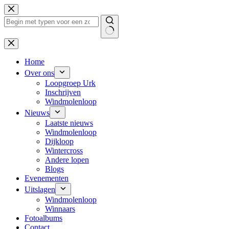
Ga
naar
de
inhoud
Geen
resultaten
Home
Over ons
Loopgroep Urk
Inschrijven
Windmolenloop
Nieuws
Laatste nieuws
Windmolenloop
Dijkloop
Wintercross
Andere lopen
Blogs
Evenementen
Uitslagen
Windmolenloop
Winnaars
Fotoalbums
Contact