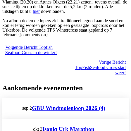
Vlaming (20.20) en Agnes Olgers (22.21) zetten, tevens overall, de
snelste tijden op de klokken over de 5,2 km (2 ronden). Alle
uitslagen kunt u
hier
downloaden.
Na afloop deden de lopers zich traditioneel tegoed aan de snert en
kon er terug worden gekeken op een geslaagde loopcross door het
Urkerbos. De volgende TFS Wintercross staat gepland op 7
februari.{jcomments on}
Volgende
Bericht
Topfish
Seafood Cross in de winter!
Vorige
Bericht
TopFishSeafood Cross start
weer!
Aankomende evenementen
GBU Windmolenloop 2026 (4)
sep
2
Isoniq Urk Marathon
okt
3