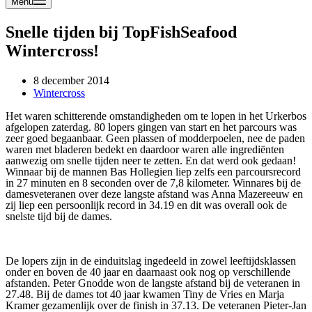
Menu
Snelle tijden bij TopFishSeafood
Wintercross!
8 december 2014
Wintercross
Het waren schitterende omstandigheden om te lopen in het Urkerbos
afgelopen zaterdag. 80 lopers gingen van start en het parcours was
zeer goed begaanbaar. Geen plassen of modderpoelen, nee de paden
waren met bladeren bedekt en daardoor waren alle ingrediënten
aanwezig om snelle tijden neer te zetten. En dat werd ook gedaan!
Winnaar bij de mannen Bas Hollegien liep zelfs een parcoursrecord
in 27 minuten en 8 seconden over de 7,8 kilometer. Winnares bij de
damesveteranen over deze langste afstand was Anna Mazereeuw en
zij liep een persoonlijk record in 34.19 en dit was overall ook de
snelste tijd bij de dames.
De lopers zijn in de einduitslag ingedeeld in zowel leeftijdsklassen
onder en boven de 40 jaar en daarnaast ook nog op verschillende
afstanden. Peter Gnodde won de langste afstand bij de veteranen in
27.48. Bij de dames tot 40 jaar kwamen Tiny de Vries en Marja
Kramer gezamenlijk over de finish in 37.13. De veteranen Pieter-Jan