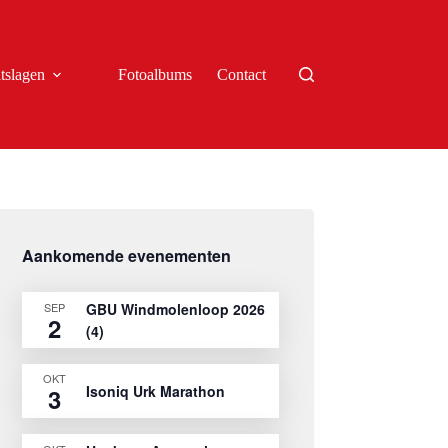
tslagen
Fotoalbums
Contact
Aankomende evenementen
SEP
GBU Windmolenloop 2026
2
(4)
OKT
Isoniq Urk Marathon
3