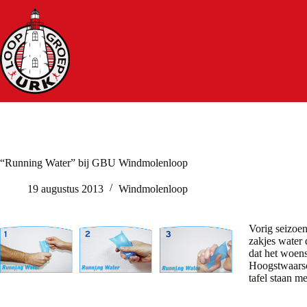
Ga
naar
de
inhoud
“Running Water” bij GBU Windmolenloop
19 augustus 2013
Windmolenloop
Vorig seizoen
zakjes water 
dat het woens
Hoogstwaarsc
tafel staan m