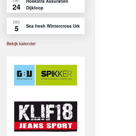
OKT
Hoekstra Assuratien
24
Dijkloop
DEC
Sea fresh Wintercross Urk
5
Bekijk kalender