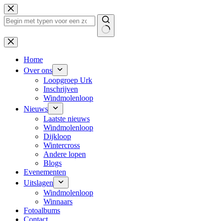
Ga
naar
de
inhoud
Geen
resultaten
Home
Over ons
Loopgroep Urk
Inschrijven
Windmolenloop
Nieuws
Laatste nieuws
Windmolenloop
Dijkloop
Wintercross
Andere lopen
Blogs
Evenementen
Uitslagen
Windmolenloop
Winnaars
Fotoalbums
Contact