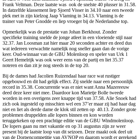
Frank Veltman. Deze laatste was ook de snelste 40 plusser in 31.58.
In datzelfde klassement liep Sjoerd Visser in 34.10 naar een tweede
plek met in zijn kielzog Jaap Vlaming in 34.13. Vlaming is de
trainer van Peter Gnodde en liep vroeger bij de Nederlandse top.
Opmerkelijk was de prestatie van Johan Berkhout. Zonder
specifieke training snelde de jonge atleet in een vloeiende stijl naar
32.37. Jan Loosman zat hier maar 20 seconden achter en deed dus
wat iedereen verwachtte namelijk nog sneller gaan dan de vorige
keer. Oud-winnaar van de GBU Molenloop en speler van Urk 1
Geert Hemelrijk was ook weer eens van de partij en liet 35.37
noteren en dan zit je nog steeds in de top 20.
Bij de dames had Jacolien Ruizendaal haar race wat rustiger
opgebouwd en dit had gelijk effect. Zij snelde naar een persoonlijk
record in 35.38. Concurrentie was er niet want Anna Mazereeuw
deed deze keer niet mee. Daardoor kon Marietje Bolle tweede
worden in een overigens zeer knappe tijd van 37.58. Alie Snoek had
zich ook ingesteld op misschien wel een 37’er maar zij had haar dag
niet en liet als derde dame de klok stil zetten op 40.13. Zonder grote
problemen druppelden alle lopers binnen en kon worden
teruggekeken op een prachtige editie van de GBU Windmolenloop.
De lopers gaan nu met vakantie en op 31 augustus zijn ze weer
present bij de laatste loop van dit seizoen. Deze maakt ook deel uit
van de Dorpencompetitie van AVNOP en daarom wordt er gerekend