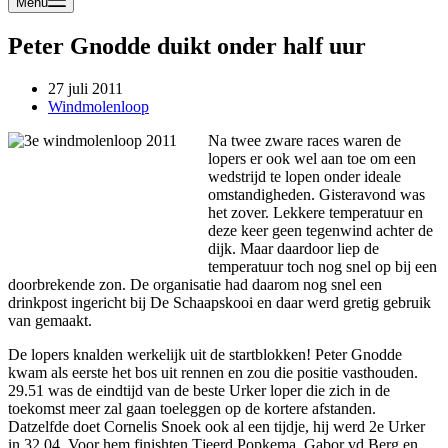
Menu
Peter Gnodde duikt onder half uur
27 juli 2011
Windmolenloop
Na twee zware races waren de
lopers er ook wel aan toe om een
wedstrijd te lopen onder ideale
omstandigheden. Gisteravond was
het zover. Lekkere temperatuur en
deze keer geen tegenwind achter de
dijk. Maar daardoor liep de
temperatuur toch nog snel op bij een
doorbrekende zon. De organisatie had daarom nog snel een
drinkpost ingericht bij De Schaapskooi en daar werd gretig gebruik
van gemaakt.
De lopers knalden werkelijk uit de startblokken! Peter Gnodde
kwam als eerste het bos uit rennen en zou die positie vasthouden.
29.51 was de eindtijd van de beste Urker loper die zich in de
toekomst meer zal gaan toeleggen op de kortere afstanden.
Datzelfde doet Cornelis Snoek ook al een tijdje, hij werd 2e Urker
in 32.04. Voor hem finishten Tjeerd Popkema, Gabor vd Berg en