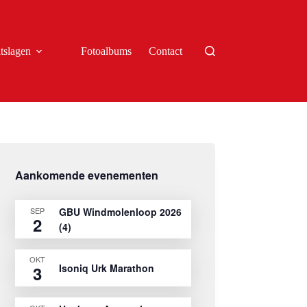
tslagen
Fotoalbums
Contact
Aankomende evenementen
SEP
GBU Windmolenloop 2026
2
(4)
OKT
Isoniq Urk Marathon
3