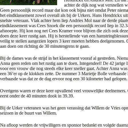
achter de dijk nog wat versnellen w
Geen persoonlijk record maar dat kon ook bijna niet omdat Peter niem
het eindklassement zowel overall als bij de Urkers. Hans Hendrickx ui
snelste veteraan. Vlak achter hem liep Andries Mol naar de derde plaats
eindklassement was Cees Snoek die een persoonlijk record liep in 32.34
afsnoepte. Hij kon nog net Cees Kramer voor blijven die zich ook deze
doen deze keer rustig aan. Hij is herstellende van een hamstringblessu
veilig te stellen aangezien lopers 3 keer moeten hebben deelgenomen. Co
aan doen om richting de 30 minutengrens te gaan.
Bij de dames was de strijd in het klassement vooraf al gestreden. N
Anna geen reden om het rustig aan te doen. Integendeel! De 42 jarige l
voor een vrouw die nog steeds elke keer sneller gaat. Achter Anna wa
een 36’er op de klokken zette. De nummer 3 Marietje Bolle verbaasde 
verbaasde was dat ze de dag ervoor nog een 30 kilometer had gelopen.
Overigens waren er deze keer opvallend veel vrouwelijke deelnemers. O
eerst onder de 40 minuten dook in 39.39.
Bij de Urker veteranen was het geen verassing dat Willem de Vries op
seizoen in de buurt van Willem.
Na afloop werden de vrijwilligers en sponsor bedankt en volgde daarna 