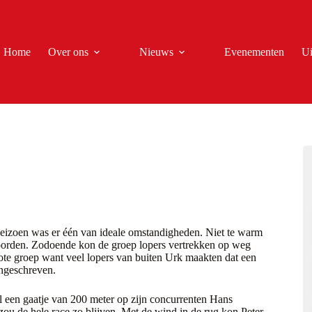
Home
Over ons
Nieuws
Evenementen
Ui
seizoen was er één van ideale omstandigheden. Niet te warm
noorden. Zodoende kon de groep lopers vertrekken op weg
rote groep want veel lopers van buiten Urk maakten dat een
ingeschreven.
 een gaatje van 200 meter op zijn concurrenten Hans
ou de hele race zo blijven. Met de wind in de rug kon Peter