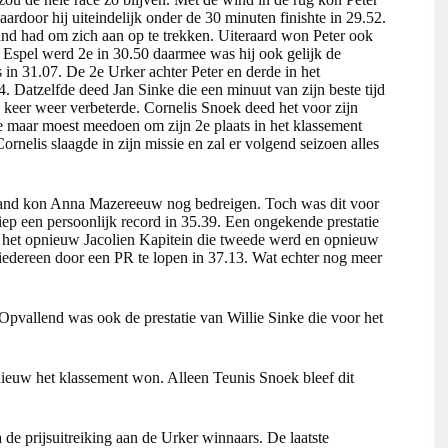
aardoor hij uiteindelijk onder de 30 minuten finishte in 29.52.
and had om zich aan op te trekken. Uiteraard won Peter ook
t Espel werd 2e in 30.50 daarmee was hij ook gelijk de
 in 31.07. De 2e Urker achter Peter en derde in het
. Datzelfde deed Jan Sinke die een minuut van zijn beste tijd
 keer weer verbeterde. Cornelis Snoek deed het voor zijn
re maar moest meedoen om zijn 2e plaats in het klassement
rnelis slaagde in zijn missie en zal er volgend seizoen alles
iemand kon Anna Mazereeuw nog bedreigen. Toch was dit voor
iep een persoonlijk record in 35.39. Een ongekende prestatie
s het opnieuw Jacolien Kapitein die tweede werd en opnieuw
iedereen door een PR te lopen in 37.13. Wat echter nog meer
pvallend was ook de prestatie van Willie Sinke die voor het
nieuw het klassement won. Alleen Teunis Snoek bleef dit
de prijsuitreiking aan de Urker winnaars. De laatste