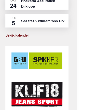
OKT
Hoekstra Assuratien
24
Dijkloop
DEC
Sea fresh Wintercross Urk
5
Bekijk kalender