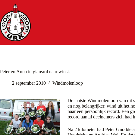
Ga
naar
de
inhoud
Peter en Anna in glansrol naar winst.
2 september 2010
Windmolenloop
De laatste Windmolenloop van dit 
en nog belangrijker: wind uit het 
naar een persoonlijk record. Een g
record aantal deelnemers zich had 
Na 2 kilometer had Peter Gnodde al
Hendrickx en Andries Mol. En dat z