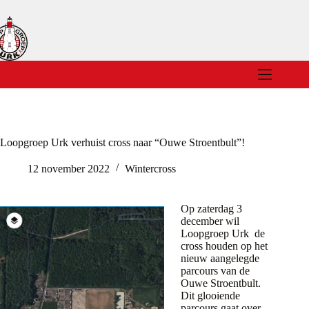
Ga
naar
de
inhoud
Loopgroep Urk verhuist cross naar “Ouwe Stroentbult”!
12 november 2022
Wintercross
Op zaterdag 3
december wil
Loopgroep Urk de
cross houden op het
nieuw aangelegde
parcours van de
Ouwe Stroentbult.
Dit glooiende
parcours gaat over