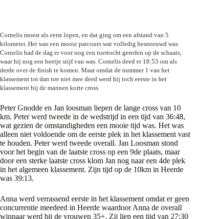
Cornelis moest als eerst lopen, en dat ging om een afstand van 5
kilometer. Het was een mooie parcours wat volledig besneeuwd was.
Cornelis had de dag er voor nog een toertocht gereden op de schaats,
waar hij nog een beetje stijf van was. Cornelis deed er 18:53 om als
derde over de finish te komen. Maar omdat de nummer 1 van het
klassement tot dan toe niet mee deed werd hij toch eerste in het
klassement bij de mannen korte cross.
Peter Gnodde en Jan loosman liepen de lange cross van 10
km. Peter werd tweede in de wedstrijd in een tijd van 36:48,
wat gezien de omstandigheden een mooie tijd was. Het was
alleen niet voldoende om de eerste plek in het klassement vast
te houden. Peter werd tweede overall. Jan Loosman stond
voor het begin van de laatste cross op een 9de plaats, maar
door een sterke laatste cross klom Jan nog naar een 4de plek
in het algemeen klassement. Zijn tijd op de 10km in Heerde
was 39:13.
Anna werd verrassend eerste in het klassement omdat er geen
concurrentie meedeed in Heerde waardoor Anna de overall
winnaar werd bij de vrouwen 35+. Zij liep een tijd van 27:30