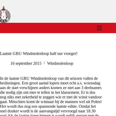
Ga
naar
de
inhoud
Laatste GBU Windmolenloop half uur vroeger!
16 september 2015
Windmolenloop
In de laatste GBU Windmolenloop van dit seizoen vallen de
beslissingen. Een groot aantal lopers moet echt a.s. woensdag
aan de start verschijnen anders komen ze niet aan 3 deelnames
die nodig zijn om mee te tellen in het klassement. Er is dus
nog niks met zekerheid te zeggen wie er met de winst vandoor
gaat. Misschien komt de winnaar bij de mannen wel uit Polen!
Het wordt dus nog een spannende laatste editie. Omdat het
snel donker wordt is de aanvangstijd vervroegd naar 18.30
uur! Als de laatste loper binnen is wordt gelijk gestart met de