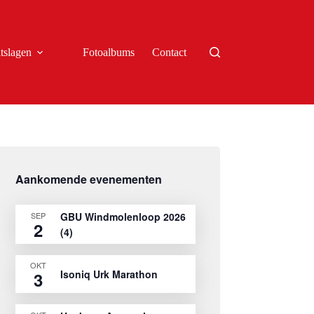
tslagen
Fotoalbums
Contact
Aankomende evenementen
SEP
GBU Windmolenloop 2026
2
(4)
OKT
Isoniq Urk Marathon
3