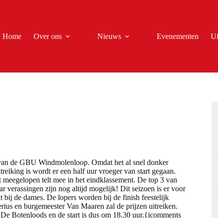
Home
Over ons
Nieuws
Evenementen
Ui
 van de GBU Windmolenloop. Omdat het al snel donker
treiking is wordt er een half uur vroeger van start gegaan.
ft meegelopen telt mee in het eindklassement. De top 3 van
ar verassingen zijn nog altijd mogelijk! Dit seizoen is er voor
 bij de dames. De lopers worden bij de finish feestelijk
ius en burgemeester Van Maaren zal de prijzen uitreiken.
j De Botenloods en de start is dus om 18.30 uur.{jcomments