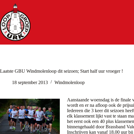
Ga
naar
de
inhoud
Laatste GBU Windmolenloop dit seizoen; Start half uur vroeger !
18 september 2013
Windmolenloop
Aanstaande woensdag is de finale
wordt en er na afloop ook de prijsui
Iedereen die 3 keer dit seizoen hee
elk klassement lijkt vast te staan ma
het eerst ook een 40 plus klassement
binnengehaald door Brassband Valer
Inschrijven kan vanaf 18.00 uur bi