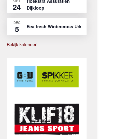
OKT
Hoekstra Assuratien
24
Dijkloop
DEC
Sea fresh Wintercross Urk
5
Bekijk kalender