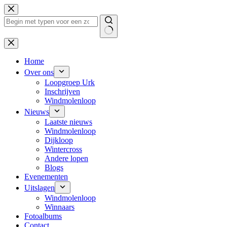
Ga
naar
de
inhoud
Geen
resultaten
Home
Over ons
Loopgroep Urk
Inschrijven
Windmolenloop
Nieuws
Laatste nieuws
Windmolenloop
Dijkloop
Wintercross
Andere lopen
Blogs
Evenementen
Uitslagen
Windmolenloop
Winnaars
Fotoalbums
Contact