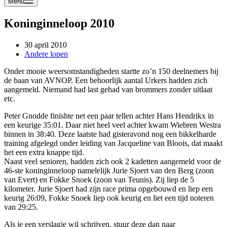
Menu
Koninginneloop 2010
30 april 2010
Andere lopen
Onder mooie weersomstandigheden startte zo’n 150 deelnemers bij
de baan van AVNOP. Een behoorlijk aantal Urkers hadden zich
aangemeld. Niemand had last gehad van brommers zonder uitlaat
etc.
Peter Gnodde finishte net een paar tellen achter Hans Hendrikx in
een keurige 35:01. Daar niet heel veel achter kwam Wiebren Westra
binnen in 38:40. Deze laatste had gisteravond nog een bikkelharde
training afgelegd onder leiding van Jacqueline van Bloois, dat maakt
het een extra knappe tijd.
Naast veel senioren, hadden zich ook 2 kadetten aangemeld voor de
46-ste koninginneloop namelelijk Jurie Sjoert van den Berg (zoon
van Evert) en Fokke Snoek (zoon van Teunis). Zij liep de 5
kilometer. Jurie Sjoert had zijn race prima opgebouwd en liep een
keurig 26:09, Fokke Snoek liep ook keurig en liet een tijd noteren
van 29:25.
Als je een verslagje wil schrijven, stuur deze dan naar