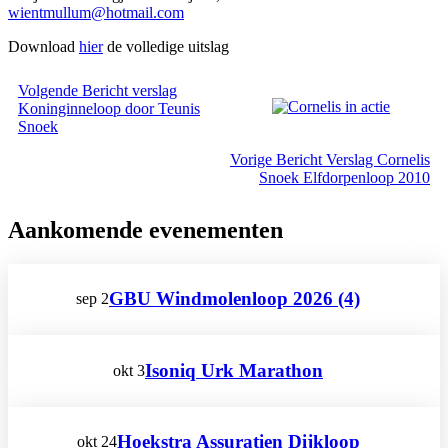
wientmullum@hotmail.com
Download
hier
de volledige uitslag
Volgende
Bericht
verslag
Koninginneloop door Teunis
Snoek
Vorige
Bericht
Verslag Cornelis
Snoek Elfdorpenloop 2010
Aankomende evenementen
GBU Windmolenloop 2026 (4)
sep
2
Isoniq Urk Marathon
okt
3
Hoekstra Assuratien Dijkloop
okt
24