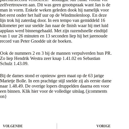
zelfvertrouwen aan. Dit was geen grootspraak want Jan is de
man in vorm. Enkele weken geleden dook hij namelijk voor
het eerst onder het half uur op de Windmolenloop. En deze
lijn trok hij zaterdag door. In een tempo van gemiddeld 16
kilometer per uur snelde Jan naar de finish waar hij met luid
applaus werd binnengehaald. Met zijn razendsnelle eindtijd
van 1 uur 26 minuten en 13 seconden liep hij het jarenoude
record van Peter Gnodde uit de boeken.
Ook de nummers 2 en 3 bij de mannen verpulverden hun PR.
Zo liep Hendrik Westra zeer knap 1.41.02 en Sebastian
Schulz 1.43.09.
Bij de dames stond er opnieuw geen maat op de 63 jarige
Marietje Bolle. In een prachtige stijl snelde zij als eerste dame
naar 1.48.49. De overige lopers druppelden daarna een voor
een binnen. Klik
hier
voor de volledige uitslag.{jcomments
on}
VOLGENDE
VORIGE