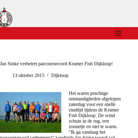
Ga
naar
de
inhoud
Jan Sinke verbetert parcoursrecord Kramer Fish Dijkloop!
13 oktober 2015
Dijkloop
Het waren prachtige
omstandigheden afgelopen
zaterdag voor een snelle
eindtijd tijdens de Kramer
Fish Dijkloop. De wind
schuin in de rug, een
zonnetje en niet te warm.
“Ik ga vandaag het
parcoursrecord verbeteren!” kondigde Jan Sinke vooraf vol