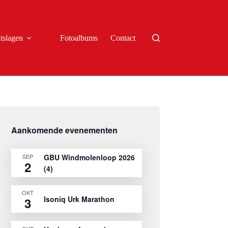
tslagen
Fotoalbums
Contact
Aankomende evenementen
SEP
GBU Windmolenloop 2026
2
(4)
OKT
Isoniq Urk Marathon
3