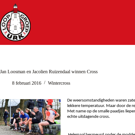
Ga
naar
de
inhoud
Jan Loosman en Jacolien Ruizendaal winnen Cross
8 februari 2016
Wintercross
De weersomstandigheden waren zaterd
lekkere temperatuur. Maar door de re
Met name op de smalle paadjes liepen
echte uitdagende cross.
Helemaal besmeurd onder de modder p