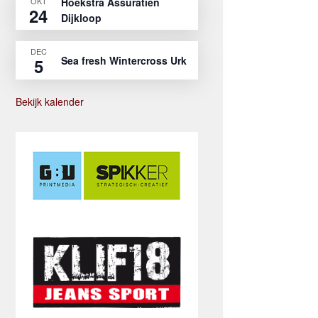
OKT
Hoekstra Assuratien
24
Dijkloop
DEC
Sea fresh Wintercross Urk
5
Bekijk kalender