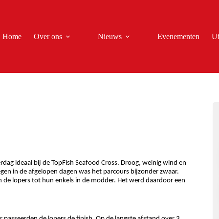
Home
Over ons
Nieuws
Evenementen
Ui
ag ideaal bij de TopFish Seafood Cross. Droog, weinig wind en
gen in de afgelopen dagen was het parcours bijzonder zwaar.
 de lopers tot hun enkels in de modder. Het werd daardoor een
asseerden de lopers de finish. Op de langste afstand over 3