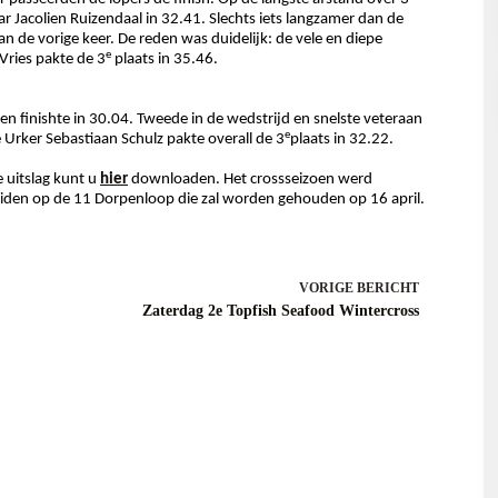
r Jacolien Ruizendaal in 32.41. Slechts iets langzamer dan de
n de vorige keer. De reden was duidelijk: de vele en diepe
e
Vries pakte de 3
plaats in 35.46.
n finishte in 30.04. Tweede in de wedstrijd en snelste veteraan
e
 Urker Sebastiaan Schulz pakte overall de 3
plaats in 32.22.
 uitslag kunt u
hier
downloaden. Het crossseizoen werd
ereiden op de 11 Dorpenloop die zal worden gehouden op 16 april.
VORIGE
BERICHT
Zaterdag 2e Topfish Seafood Wintercross