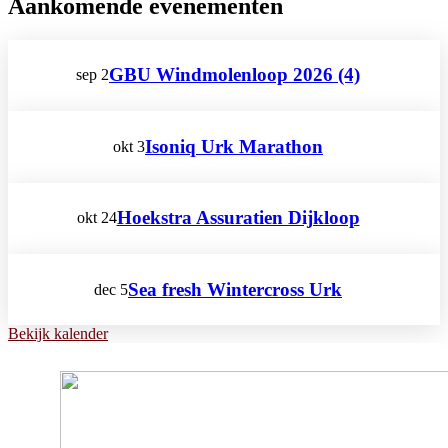
Aankomende evenementen
GBU Windmolenloop 2026 (4)
sep
2
Isoniq Urk Marathon
okt
3
Hoekstra Assuratien Dijkloop
okt
24
Sea fresh Wintercross Urk
dec
5
Bekijk kalender