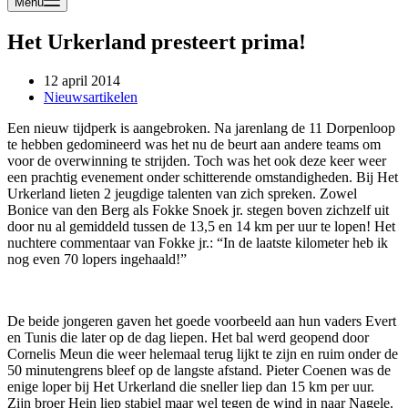
Menu
Het Urkerland presteert prima!
12 april 2014
Nieuwsartikelen
Een nieuw tijdperk is aangebroken. Na jarenlang de 11 Dorpenloop
te hebben gedomineerd was het nu de beurt aan andere teams om
voor de overwinning te strijden. Toch was het ook deze keer weer
een prachtig evenement onder schitterende omstandigheden. Bij Het
Urkerland lieten 2 jeugdige talenten van zich spreken. Zowel
Bonice van den Berg als Fokke Snoek jr. stegen boven zichzelf uit
door nu al gemiddeld tussen de 13,5 en 14 km per uur te lopen! Het
nuchtere commentaar van Fokke jr.: “In de laatste kilometer heb ik
nog even 70 lopers ingehaald!”
De beide jongeren gaven het goede voorbeeld aan hun vaders Evert
en Tunis die later op de dag liepen. Het bal werd geopend door
Cornelis Meun die weer helemaal terug lijkt te zijn en ruim onder de
50 minutengrens bleef op de langste afstand. Pieter Coenen was de
enige loper bij Het Urkerland die sneller liep dan 15 km per uur.
Zijn broer Hein liep stabiel maar wel tegen de wind in naar Nagele.