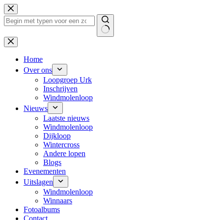
Ga
naar
de
inhoud
Geen
resultaten
Home
Over ons
Loopgroep Urk
Inschrijven
Windmolenloop
Nieuws
Laatste nieuws
Windmolenloop
Dijkloop
Wintercross
Andere lopen
Blogs
Evenementen
Uitslagen
Windmolenloop
Winnaars
Fotoalbums
Contact