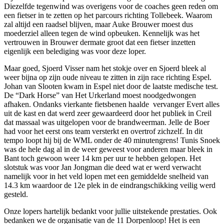
Diezelfde tegenwind was overigens voor de coaches geen reden om
een fietser in te zetten op het parcours richting Tollebeek. Waarom
zal altijd een raadsel blijven, maar Auke Brouwer moest dus
moederziel alleen tegen de wind opbeuken. Kennelijk was het
vertrouwen in Brouwer dermate groot dat een fietser inzetten
eigenlijk een belediging was voor deze loper.
Maar goed, Sjoerd Visser nam het stokje over en Sjoerd bleek al
weer bijna op zijn oude niveau te zitten in zijn race richting Espel.
Johan van Slooten kwam in Espel niet door de laatste medische test.
De “Dark Horse” van Het Urkerland moest noodgedwongen
afhaken. Ondanks vierkante fietsbenen haalde vervanger Evert alles
uit de kast en dat werd zeer gewaardeerd door het publiek in Creil
dat massaal was uitgelopen voor de brandweerman. Jelle de Boer
had voor het eerst ons team versterkt en overtrof zichzelf. In dit
tempo loopt hij bij de WML onder de 40 minutengrens! Tunis Snoek
was de hele dag al in de weer geweest voor anderen maar bleek in
Bant toch gewoon weer 14 km per uur te hebben gelopen. Het
slotstuk was voor Jan Jongman die deed wat er werd verwacht
namelijk voor in het veld lopen met een gemiddelde snelheid van
14.3 km waardoor de 12e plek in de eindrangschikking veilig werd
gesteld.
Onze lopers hartelijk bedankt voor jullie uitstekende prestaties. Ook
bedanken we de organisatie van de 11 Dorpenloop! Het is een