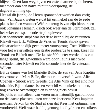
blijven. Geert kon wegblijven en eiste daarmee bij de heren,
met meer dan een halve minuut voorsprong, de
dagoverwinning op.
Het zal dit jaar bij de Heren spannender worden dan vorig
jaar. Van Jauwk weten we dat hij een hekel aan de tweede
plaats heeft en wanneer Wiebren terug is van zijn blessure en
ook Johannes Hemelrijk zich ook weer aan de Start meldt, zal
het zeker een spannende strijdt opleveren.
Een spannende strijd was het deze keer al bij de veteranen.
Riekelt van Urk, Willem de Vries en Teunis Snoek gaven
elkaar achter de dijk geen meter voorsprong. Toen Willem net
voor het watervalletje een gaatje probeerde te slaan, kreeg hij
Teunis en Riekelt mee. De laatste 500 meter werden dus een
lange sprint, die gewonnen werd door Teunis met twee
seconden later Riekelt en één seconde later de 3e veteraan
Willem.
Bij de dames was het Marietje Bolle, de zus van Jelle Kaptijn
en vrouw van Mart Bolle, die met ruim verschil won. Alie
Coenen – Snoek werd tweede, die Alie Vink op het eind nog
inhaalde. Bij de dames is een verschil van enkele minuten,
nog zeker te overbruggen en is er nog niets beslist.
Strijdt is er niet alleen van voren maar natuurlijk gaat dit door
tot de laatste plaatsen, laten we deze keer eens Kees kapitein
noemen. Je kon bij de Start al zien dat Kees niet optimaal was
voorbereid. Weliswaar had hij genoeg koolhydraten en suikers