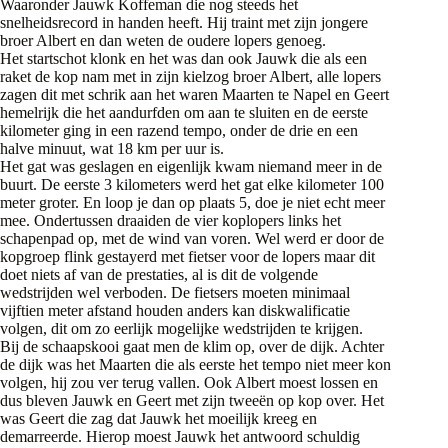
Waaronder Jauwk Koffeman die nog steeds het
snelheidsrecord in handen heeft. Hij traint met zijn jongere
broer Albert en dan weten de oudere lopers genoeg.
Het startschot klonk en het was dan ook Jauwk die als een
raket de kop nam met in zijn kielzog broer Albert, alle lopers
zagen dit met schrik aan het waren Maarten te Napel en Geert
hemelrijk die het aandurfden om aan te sluiten en de eerste
kilometer ging in een razend tempo, onder de drie en een
halve minuut, wat 18 km per uur is.
Het gat was geslagen en eigenlijk kwam niemand meer in de
buurt. De eerste 3 kilometers werd het gat elke kilometer 100
meter groter. En loop je dan op plaats 5, doe je niet echt meer
mee. Ondertussen draaiden de vier koplopers links het
schapenpad op, met de wind van voren. Wel werd er door de
kopgroep flink gestayerd met fietser voor de lopers maar dit
doet niets af van de prestaties, al is dit de volgende
wedstrijden wel verboden. De fietsers moeten minimaal
vijftien meter afstand houden anders kan diskwalificatie
volgen, dit om zo eerlijk mogelijke wedstrijden te krijgen.
Bij de schaapskooi gaat men de klim op, over de dijk. Achter
de dijk was het Maarten die als eerste het tempo niet meer kon
volgen, hij zou ver terug vallen. Ook Albert moest lossen en
dus bleven Jauwk en Geert met zijn tweeën op kop over. Het
was Geert die zag dat Jauwk het moeilijk kreeg en
demarreerde. Hierop moest Jauwk het antwoord schuldig