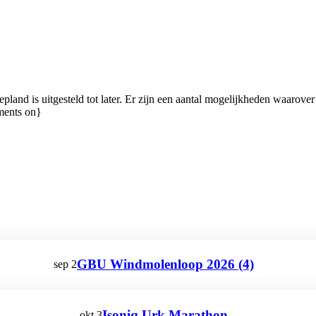
s uitgesteld tot later. Er zijn een aantal mogelijkheden waarover he
ments on}
GBU Windmolenloop 2026 (4)
sep
2
Isoniq Urk Marathon
okt
3