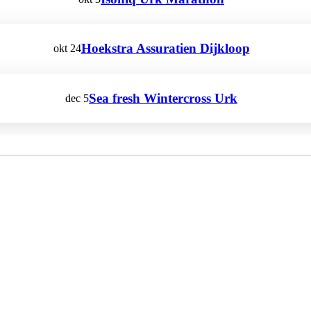
Hoekstra Assuratien Dijkloop
okt
24
Sea fresh Wintercross Urk
dec
5