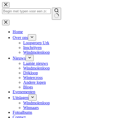
Ga
naar
de
inhoud
Geen
resultaten
Home
Over ons
Loopgroep Urk
Inschrijven
Windmolenloop
Nieuws
Laatste nieuws
Windmolenloop
Dijkloop
Wintercross
Andere lopen
Blogs
Evenementen
Uitslagen
Windmolenloop
Winnaars
Fotoalbums
Contact