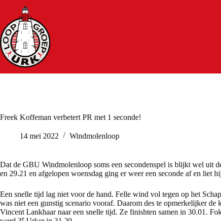
Ga
naar
de
inhoud
Freek Koffeman verbetert PR met 1 seconde!
14 mei 2022
Windmolenloop
Dat de GBU Windmolenloop soms een secondenspel is blijkt wel uit de
en 29.21 en afgelopen woensdag ging er weer een seconde af en liet hij 
Een snelle tijd lag niet voor de hand. Felle wind vol tegen op het Sch
was niet een gunstig scenario vooraf. Daarom des te opmerkelijker de 
Vincent Lankhaar naar een snelle tijd. Ze finishten samen in 30.01. F
e
werd 3
Urker in 31.20.