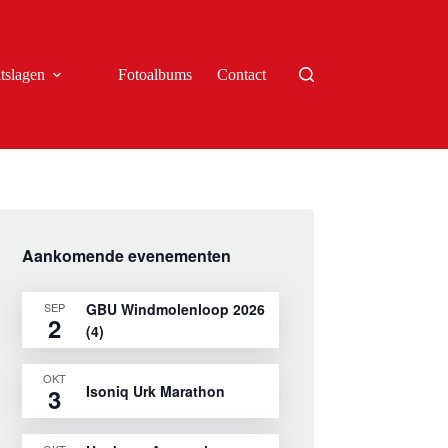
tslagen
Fotoalbums
Contact
Aankomende evenementen
SEP
GBU Windmolenloop 2026
2
(4)
OKT
Isoniq Urk Marathon
3