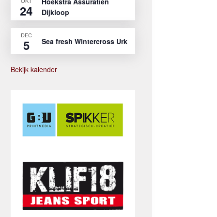
OKT
Hoekstra Assuratien
24
Dijkloop
DEC
Sea fresh Wintercross Urk
5
Bekijk kalender