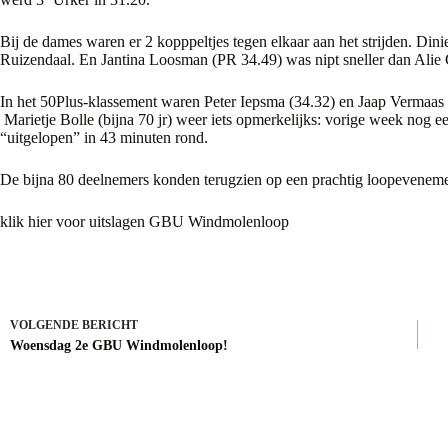
Bij de dames waren er 2 kopppeltjes tegen elkaar aan het strijden. Di
Ruizendaal. En Jantina Loosman (PR 34.49) was nipt sneller dan Alie 
In het 50Plus-klassement waren Peter Iepsma (34.32) en Jaap Vermaas
Marietje Bolle (bijna 70 jr) weer iets opmerkelijks: vorige week nog
“uitgelopen” in 43 minuten rond.
De bijna 80 deelnemers konden terugzien op een prachtig loopevenement
klik
hier
voor uitslagen GBU Windmolenloop
VOLGENDE
BERICHT
Woensdag 2e GBU Windmolenloop!