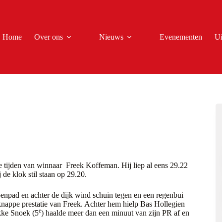
Home
Over ons
Nieuws
Evenementen
Ui
 tijden van winnaar Freek Koffeman. Hij liep al eens 29.22
de klok stil staan op 29.20.
apenpad en achter de dijk wind schuin tegen en een regenbui
knappe prestatie van Freek. Achter hem hielp Bas Hollegien
e
okke Snoek (5
) haalde meer dan een minuut van zijn PR af en