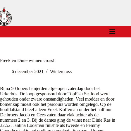
Ga
naar
de
inhoud
Freek en Dinie winnen cross!
6 december 2021
Wintercross
Bijna 50 lopers banjerden afgelopen zaterdag door het
Urkerbos. De loop gesponsord door TopFish Seafood werd
gehouden onder zware omstandigheden. Veel modder en door
bomenkap moest ook het parcours worden omgelegd. Op de
hoofdafstand bleef alleen Freek Koffeman onder het half uur.
De broers Jacob en Cees zaten daar vlak achter als de
nummers 2 en 3. Bij de dames ging de winst naar Dinie Ras in
32.52. Jantina Loosman finishte als tweede en Femmy
Gnodde maakte het podium compleet. Een aantal lopers