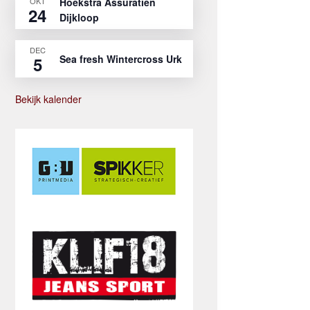
OKT
Hoekstra Assuratien
24
Dijkloop
DEC
Sea fresh Wintercross Urk
5
Bekijk kalender