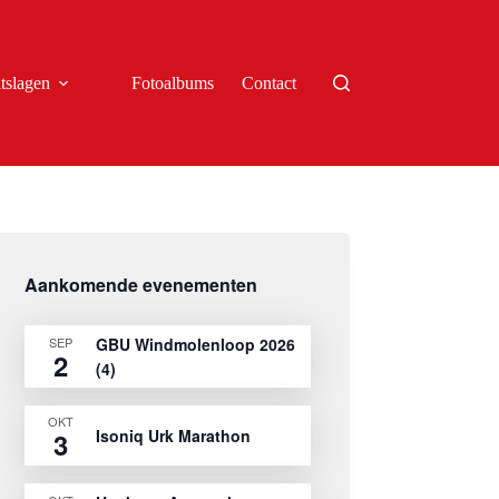
tslagen
Fotoalbums
Contact
Aankomende evenementen
SEP
GBU Windmolenloop 2026
2
(4)
OKT
Isoniq Urk Marathon
3