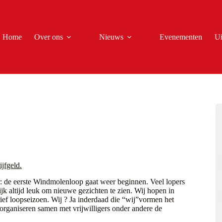
Home
Over ons
Nieuws
Evenementen
Ui
ijfgeld.
: de eerste Windmolenloop gaat weer beginnen. Veel lopers
ijk altijd leuk om nieuwe gezichten te zien. Wij hopen in
tief loopseizoen. Wij ? Ja inderdaad die “wij”vormen het
rganiseren samen met vrijwilligers onder andere de