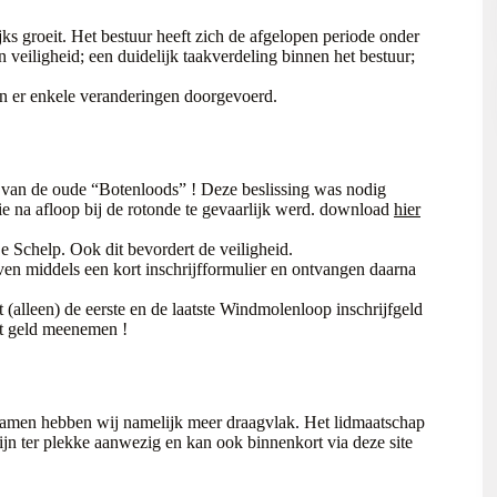
ks groeit. Het bestuur heeft zich de afgelopen periode onder
veiligheid; een duidelijk taakverdeling binnen het bestuur;
n er enkele veranderingen doorgevoerd.
te van de oude “Botenloods” ! Deze beslissing was nodig
ie na afloop bij de rotonde te gevaarlijk werd. download
hier
e Schelp. Ook dit bevordert de veiligheid.
jven middels een kort inschrijfformulier en ontvangen daarna
(alleen) de eerste en de laatste Windmolenloop inschrijfgeld
st geld meenemen !
Samen hebben wij namelijk meer draagvlak. Het lidmaatschap
ijn ter plekke aanwezig en kan ook binnenkort via deze site