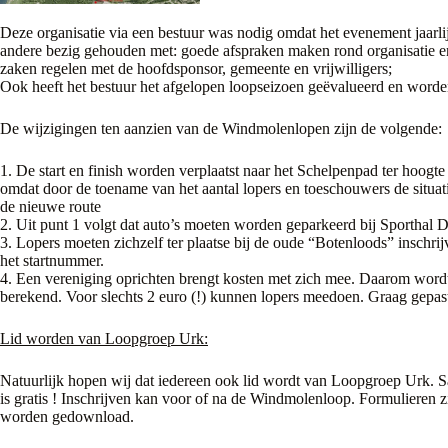
Deze organisatie via een bestuur was nodig omdat het evenement jaarlij
andere bezig gehouden met: goede afspraken maken rond organisatie en 
zaken regelen met de hoofdsponsor, gemeente en vrijwilligers;
Ook heeft het bestuur het afgelopen loopseizoen geëvalueerd en worde
De wijzigingen ten aanzien van de Windmolenlopen zijn de volgende:
1. De start en finish worden verplaatst naar het Schelpenpad ter hoog
omdat door de toename van het aantal lopers en toeschouwers de situat
de nieuwe route
2. Uit punt 1 volgt dat auto’s moeten worden geparkeerd bij Sporthal D
3. Lopers moeten zichzelf ter plaatse bij de oude “Botenloods” inschri
het startnummer.
4. Een vereniging oprichten brengt kosten met zich mee. Daarom wordt 
berekend. Voor slechts 2 euro (!) kunnen lopers meedoen. Graag gepa
Lid worden van Loopgroep Urk:
Natuurlijk hopen wij dat iedereen ook lid wordt van Loopgroep Urk. 
is gratis ! Inschrijven kan voor of na de Windmolenloop. Formulieren z
worden gedownload.