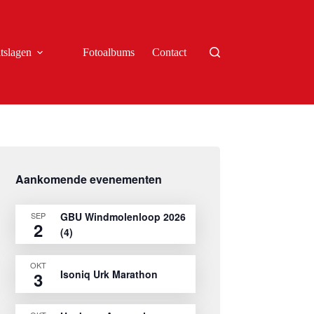
tslagen
Fotoalbums
Contact
Aankomende evenementen
SEP
GBU Windmolenloop 2026
2
(4)
OKT
Isoniq Urk Marathon
3