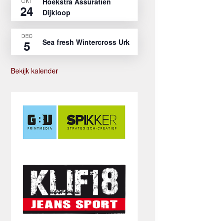
OKT
Hoekstra Assuratien
24
Dijkloop
DEC
Sea fresh Wintercross Urk
5
Bekijk kalender