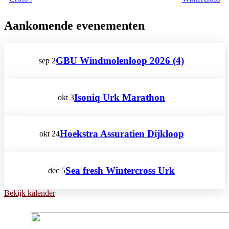
Aankomende evenementen
GBU Windmolenloop 2026 (4)
sep
2
Isoniq Urk Marathon
okt
3
Hoekstra Assuratien Dijkloop
okt
24
Sea fresh Wintercross Urk
dec
5
Bekijk kalender