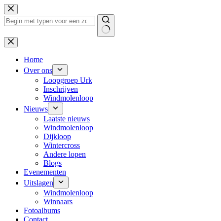
Ga
naar
de
inhoud
Geen
resultaten
Home
Over ons
Loopgroep Urk
Inschrijven
Windmolenloop
Nieuws
Laatste nieuws
Windmolenloop
Dijkloop
Wintercross
Andere lopen
Blogs
Evenementen
Uitslagen
Windmolenloop
Winnaars
Fotoalbums
Contact