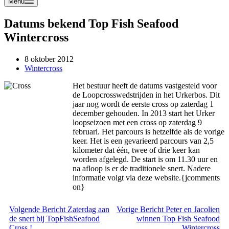
Menu
Datums bekend Top Fish Seafood
Wintercross
8 oktober 2012
Wintercross
Het bestuur heeft de datums vastgesteld voor
de Loopcrosswedstrijden in het Urkerbos. Dit
jaar nog wordt de eerste cross op zaterdag 1
december gehouden. In 2013 start het Urker
loopseizoen met een cross op zaterdag 9
februari. Het parcours is hetzelfde als de vorige
keer. Het is een gevarieerd parcours van 2,5
kilometer dat één, twee of drie keer kan
worden afgelegd. De start is om 11.30 uur en
na afloop is er de traditionele snert. Nadere
informatie volgt via deze website.{jcomments
on}
Volgende
Bericht
Zaterdag aan
Vorige
Bericht
Peter en Jacolien
de snert bij TopFishSeafood
winnen Top Fish Seafood
Cross !
Wintercross