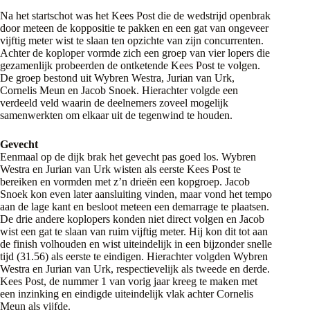
Na het startschot was het Kees Post die de wedstrijd openbrak
door meteen de koppositie te pakken en een gat van ongeveer
vijftig meter wist te slaan ten opzichte van zijn concurrenten.
Achter de koploper vormde zich een groep van vier lopers die
gezamenlijk probeerden de ontketende Kees Post te volgen.
De groep bestond uit Wybren Westra, Jurian van Urk,
Cornelis Meun en Jacob Snoek. Hierachter volgde een
verdeeld veld waarin de deelnemers zoveel mogelijk
samenwerkten om elkaar uit de tegenwind te houden.
Gevecht
Eenmaal op de dijk brak het gevecht pas goed los. Wybren
Westra en Jurian van Urk wisten als eerste Kees Post te
bereiken en vormden met z’n drieën een kopgroep. Jacob
Snoek kon even later aansluiting vinden, maar vond het tempo
aan de lage kant en besloot meteen een demarrage te plaatsen.
De drie andere koplopers konden niet direct volgen en Jacob
wist een gat te slaan van ruim vijftig meter. Hij kon dit tot aan
de finish volhouden en wist uiteindelijk in een bijzonder snelle
tijd (31.56) als eerste te eindigen. Hierachter volgden Wybren
Westra en Jurian van Urk, respectievelijk als tweede en derde.
Kees Post, de nummer 1 van vorig jaar kreeg te maken met
een inzinking en eindigde uiteindelijk vlak achter Cornelis
Meun als vijfde.