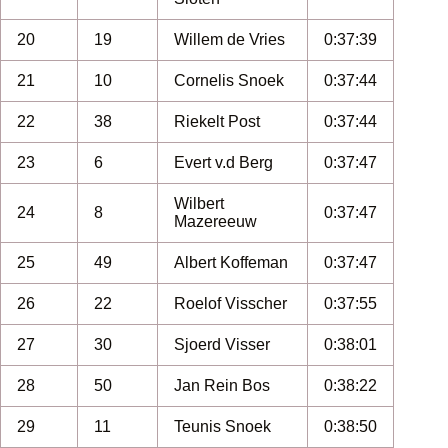
20
19
Willem de Vries
0:37:39
21
10
Cornelis Snoek
0:37:44
22
38
Riekelt Post
0:37:44
23
6
Evert v.d Berg
0:37:47
Wilbert
24
8
0:37:47
Mazereeuw
25
49
Albert Koffeman
0:37:47
26
22
Roelof Visscher
0:37:55
27
30
Sjoerd Visser
0:38:01
28
50
Jan Rein Bos
0:38:22
29
11
Teunis Snoek
0:38:50