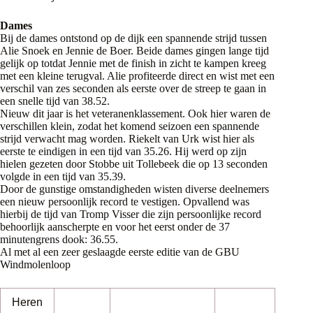
Dames
Bij de dames ontstond op de dijk een spannende strijd tussen
Alie Snoek en Jennie de Boer. Beide dames gingen lange tijd
gelijk op totdat Jennie met de finish in zicht te kampen kreeg
met een kleine terugval. Alie profiteerde direct en wist met een
verschil van zes seconden als eerste over de streep te gaan in
een snelle tijd van 38.52.
Nieuw dit jaar is het veteranenklassement. Ook hier waren de
verschillen klein, zodat het komend seizoen een spannende
strijd verwacht mag worden. Riekelt van Urk wist hier als
eerste te eindigen in een tijd van 35.26. Hij werd op zijn
hielen gezeten door Stobbe uit Tollebeek die op 13 seconden
volgde in een tijd van 35.39.
Door de gunstige omstandigheden wisten diverse deelnemers
een nieuw persoonlijk record te vestigen. Opvallend was
hierbij de tijd van Tromp Visser die zijn persoonlijke record
behoorlijk aanscherpte en voor het eerst onder de 37
minutengrens dook: 36.55.
Al met al een zeer geslaagde eerste editie van de GBU
Windmolenloop
Heren