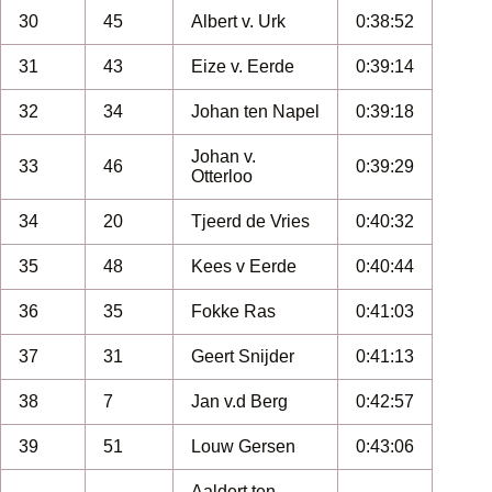
30
45
Albert v. Urk
0:38:52
31
43
Eize v. Eerde
0:39:14
32
34
Johan ten Napel
0:39:18
Johan v.
33
46
0:39:29
Otterloo
34
20
Tjeerd de Vries
0:40:32
35
48
Kees v Eerde
0:40:44
36
35
Fokke Ras
0:41:03
37
31
Geert Snijder
0:41:13
38
7
Jan v.d Berg
0:42:57
39
51
Louw Gersen
0:43:06
Aaldert ten