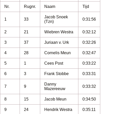
Nr.
Rugnr.
Naam
Tijd
Jacob Snoek
1
33
0:31:56
(Tzn)
2
21
Wiebren Westra
0:32:12
3
37
Juriaan v. Urk
0:32:26
4
28
Cornelis Meun
0:32:47
5
1
Cees Post
0:33:22
6
3
Frank Stobbe
0:33:31
Danny
7
9
0:33:32
Mazereeuw
8
15
Jacob Meun
0:34:50
9
24
Hendrik Westra
0:35:11