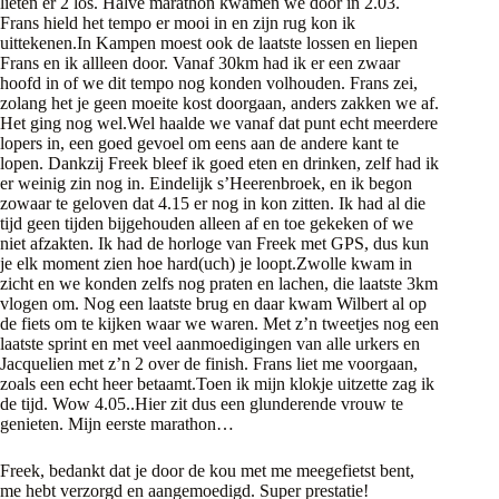
lieten er 2 los. Halve marathon kwamen we door in 2.03.
Frans hield het tempo er mooi in en zijn rug kon ik
uittekenen.In Kampen moest ook de laatste lossen en liepen
Frans en ik allleen door. Vanaf 30km had ik er een zwaar
hoofd in of we dit tempo nog konden volhouden. Frans zei,
zolang het je geen moeite kost doorgaan, anders zakken we af.
Het ging nog wel.Wel haalde we vanaf dat punt echt meerdere
lopers in, een goed gevoel om eens aan de andere kant te
lopen. Dankzij Freek bleef ik goed eten en drinken, zelf had ik
er weinig zin nog in. Eindelijk s’Heerenbroek, en ik begon
zowaar te geloven dat 4.15 er nog in kon zitten. Ik had al die
tijd geen tijden bijgehouden alleen af en toe gekeken of we
niet afzakten. Ik had de horloge van Freek met GPS, dus kun
je elk moment zien hoe hard(uch) je loopt.Zwolle kwam in
zicht en we konden zelfs nog praten en lachen, die laatste 3km
vlogen om. Nog een laatste brug en daar kwam Wilbert al op
de fiets om te kijken waar we waren. Met z’n tweetjes nog een
laatste sprint en met veel aanmoedigingen van alle urkers en
Jacquelien met z’n 2 over de finish. Frans liet me voorgaan,
zoals een echt heer betaamt.Toen ik mijn klokje uitzette zag ik
de tijd. Wow 4.05..Hier zit dus een glunderende vrouw te
genieten. Mijn eerste marathon…
Freek, bedankt dat je door de kou met me meegefietst bent,
me hebt verzorgd en aangemoedigd. Super prestatie!