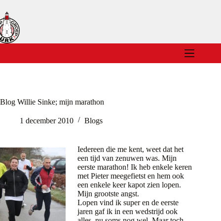
Ga
naar
de
inhoud
Blog Willie Sinke; mijn marathon
1 december 2010
Blogs
Iedereen die me kent, weet dat het
een tijd van zenuwen was. Mijn
eerste marathon! Ik heb enkele keren
met Pieter meegefietst en hem ook
een enkele keer kapot zien lopen.
Mijn grootste angst.
Lopen vind ik super en de eerste
jaren gaf ik in een wedstrijd ook
alles, nu soms nog wel. Maar toch