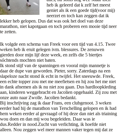
heb ik geleerd dat k zelf het meest
geniet als ik een goede tijd(voor mij)
neerzet en toch kan zeggen dat ik
lekker heb gelopen. Dus dat was ook het doel van deze
marathon, niet kapotgaan en toch proberen een mooie tijd neer
te zetten.
Ik volgde een schema van Freek voor een tijd van 4.15. Twee
weken heb ik eruit gelegen ivm. blessures. De zenuwen
gierden door mijn lijf deze week, en zelfs die 5 biertjes
sóchtends mochten niet baten.
Ik stond stijf van de spanningen en vooral mijn mannetje is
daar de dupe van geworden. Pieter, sorry. Zaterdags na een
slapeloze nacht stond ik echt in twijfel. Het sneeuwde. Freek,
een echte topper zou met me meefietsen en hij zou het me niet
in dank afnemen als ik nu niet zou gaan. Dus hardloopkleding
aan, kinderen weggebracht en Jacolien opgehaald. Zij zou met
onze auto naar Zwolle. Jacolien bedankt.
Bij inschrijving zag ik daar Frans, een clubgenoot. 3 weken
eerder had hij de marathon van Terschelling gelopen en ik had
hem weken eerder al gevraagd of hij deze dan niet als triaining
wou doen en dan mij wou begeleiden. Daar was ie
dus.Redder in nood.Zucht van verlichting, ik hoefde niet
alleen. Nou zeggen wel meer mannen vaker tegen mij dat ze