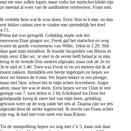
met me mee zullen lopen, maar zodra het startschot klinkt zijn
ze meestal al weer van de aardbodem verdwenen. Frans niet.
Ik vertelde hem wat ik wou doen. Eerst 5km in 6 min. en dan
een lekker cadans zien te vinden met uiteindelijk het doel
4.15.
Prima dat was geregeld. Gelukkig stopte ook het
sneeuwen.Daar gingen we, Freek gaf het startschot en weg
waren de goede voornemens van Willie, 1ekm in 5.20. Shit
daar gaat mijn marathon. Ik hoorde Jacquelien van Bloois in
mijn oren: Elke sec. te snel in de eerste helft betaal je in min.
terug in de tweede.Dus meteen afgezakt, maar ook de 2e en
3e te snel in 5.40. Toen was Freek er en zei meteen dat ik af
moest zakken. Inmiddels een beetje ingelopen en liepen we
door net binnen de 6 min. We liepen lekker in een ploegje,
maar met 5km. schoot het in mijn achter bovenbeen. Angst
alom, maar het was te doen. Eerst liepen we tot 11km in een
groepje van 7, toen lieten er 2 bij Schokland los.Door het
grindpaadje kreeg ik meer last van mijn been, gelukkig
gewoon weer op de weg zakte het iets af. Daarna zijn we iets
afgezakt door de sterke tegenwind. Ik mocht van Frans achter
zijn rug, ik had niet voor niets een haas.Klasse.
Tot de ramspolbrug liepen we nog met z’n 5, maar ook daar