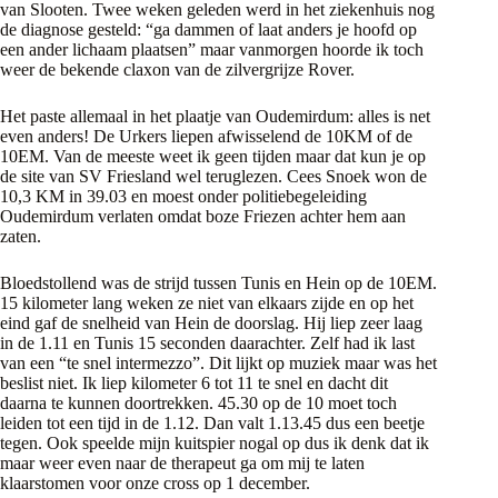
van Slooten. Twee weken geleden werd in het ziekenhuis nog
de diagnose gesteld: “ga dammen of laat anders je hoofd op
een ander lichaam plaatsen” maar vanmorgen hoorde ik toch
weer de bekende claxon van de zilvergrijze Rover.
Het paste allemaal in het plaatje van Oudemirdum: alles is net
even anders! De Urkers liepen afwisselend de 10KM of de
10EM. Van de meeste weet ik geen tijden maar dat kun je op
de site van SV Friesland wel teruglezen. Cees Snoek won de
10,3 KM in 39.03 en moest onder politiebegeleiding
Oudemirdum verlaten omdat boze Friezen achter hem aan
zaten.
Bloedstollend was de strijd tussen Tunis en Hein op de 10EM.
15 kilometer lang weken ze niet van elkaars zijde en op het
eind gaf de snelheid van Hein de doorslag. Hij liep zeer laag
in de 1.11 en Tunis 15 seconden daarachter. Zelf had ik last
van een “te snel intermezzo”. Dit lijkt op muziek maar was het
beslist niet. Ik liep kilometer 6 tot 11 te snel en dacht dit
daarna te kunnen doortrekken. 45.30 op de 10 moet toch
leiden tot een tijd in de 1.12. Dan valt 1.13.45 dus een beetje
tegen. Ook speelde mijn kuitspier nogal op dus ik denk dat ik
maar weer even naar de therapeut ga om mij te laten
klaarstomen voor onze cross op 1 december.