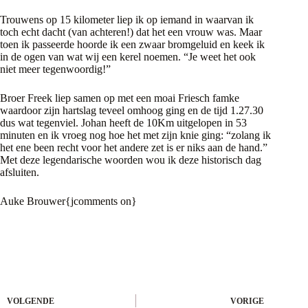
Trouwens op 15 kilometer liep ik op iemand in waarvan ik
toch echt dacht (van achteren!) dat het een vrouw was. Maar
toen ik passeerde hoorde ik een zwaar bromgeluid en keek ik
in de ogen van wat wij een kerel noemen. “Je weet het ook
niet meer tegenwoordig!”
Broer Freek liep samen op met een moai Friesch famke
waardoor zijn hartslag teveel omhoog ging en de tijd 1.27.30
dus wat tegenviel. Johan heeft de 10Km uitgelopen in 53
minuten en ik vroeg nog hoe het met zijn knie ging: “zolang ik
het ene been recht voor het andere zet is er niks aan de hand.”
Met deze legendarische woorden wou ik deze historisch dag
afsluiten.
Auke Brouwer{jcomments on}
VOLGENDE
VORIGE