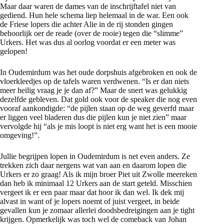
Maar daar waren de dames van de inschrijftafel niet van
gediend. Hun hele schema liep helemaal in de war. Een ook
de Friese lopers die achter Alie in de rij stonden gingen
behoorlijk oer de reade (over de rooie) tegen die “slimme”
Urkers. Het was dus al oorlog voordat er een meter was
gelopen!
In Oudemirdum was het oude dorpshuis afgebroken en ook de
vloerkleedjes op de tafels waren verdwenen. “Is er dan niets
meer heilig vraag je je dan af?” Maar de snert was gelukkig
dezelfde gebleven. Dat gold ook voor de speaker die nog even
vooraf aankondigde: “de pijlen staan op de weg geverfd maar
er liggen veel bladeren dus die pijlen kun je niet zien” maar
vervolgde hij “als je mis loopt is niet erg want het is een mooie
omgeving!”.
Jullie begrijpen lopen in Oudemirdum is net even anders. Ze
trekken zich daar nergens wat van aan en daarom lopen die
Urkers er zo graag! Als ik mijn broer Piet uit Zwolle meereken
dan heb ik minimaal 12 Urkers aan de start geteld. Misschien
vergeet ik er een paar maar dat hoor ik dan wel. Ik dek mij
alvast in want of je lopers noemt of juist vergeet, in beide
gevallen kun je zomaar allerlei doodsbedreigingen aan je tight
krijgen. Opmerkelijk was toch wel de comeback van Johan