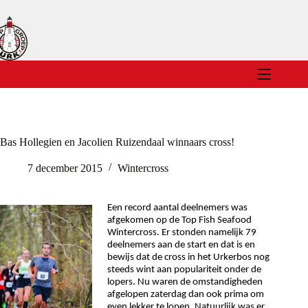
Ga
naar
de
inhoud
Bas Hollegien en Jacolien Ruizendaal winnaars cross!
7 december 2015
Wintercross
Een record aantal deelnemers was
afgekomen op de Top Fish Seafood
Wintercross. Er stonden namelijk 79
deelnemers aan de start en dat is en
bewijs dat de cross in het Urkerbos nog
steeds wint aan populariteit onder de
lopers. Nu waren de omstandigheden
afgelopen zaterdag dan ook prima om
even lekker te lopen. Natuurlijk was er