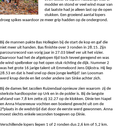
modder en stond er veel wind maar van
dat laatste had je alleen last op de open
stukken. Een groeiend aantal lopers
droeg spikes waardoor ze meer grip hadden op de ondergrond.
Bij de mannen pakte Bas Hollegien bij de start de kop en gaf die
niet meer uit handen. Bas finishte over 3 ronden in 28.15. Zijn
parcoursrecord van vorig jaar in 27.03 bleef ver uit het vizier.
Daarvoor had het de afgelopen tijd toch teveel geregend en was
de wind spelbreker op het open stuk richting de dijk. Nummer 2
was het grote 16 jarige talent uit Emmeloord Jens Dijkstra. Hij liep
28.53 en dat is heel snel op deze jonge leeftijd! Jan Loosman
werd knap derde en liet onder andere Jan Sinke achter zich.
Bij de dames liet Jacolien Ruizendaal opnieuw zien waarom zij de
sterkste hardloopster op Urk en in de polder is. Bij de langste
afstand van 7,8 km zette zij 32.27 op de klokken. Dinie ten Napel
en Anna Mazereeuw vochten een boeiend gevecht uit om de
e
2
plaats in de wedstrijd dat door de eerste werd gewonnen. Anna
moest slechts enkele seconden toegeven op Dinie.
Verschillende lopers liepen 1 of 2 ronden dus 2,6 km of 5,2 km.