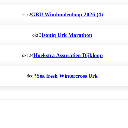
GBU Windmolenloop 2026 (4)
sep
2
Isoniq Urk Marathon
okt
3
Hoekstra Assuratien Dijkloop
okt
24
Sea fresh Wintercross Urk
dec
5