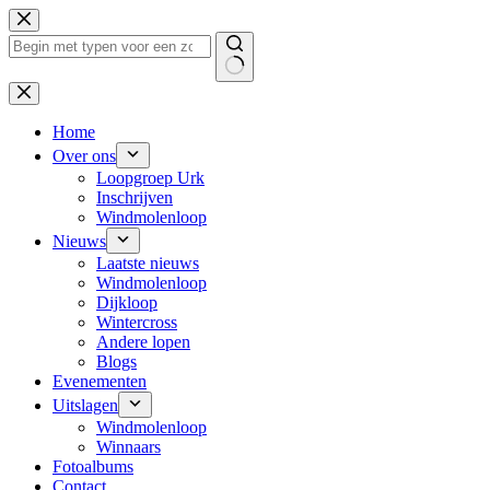
Ga
naar
de
inhoud
Geen
resultaten
Home
Over ons
Loopgroep Urk
Inschrijven
Windmolenloop
Nieuws
Laatste nieuws
Windmolenloop
Dijkloop
Wintercross
Andere lopen
Blogs
Evenementen
Uitslagen
Windmolenloop
Winnaars
Fotoalbums
Contact