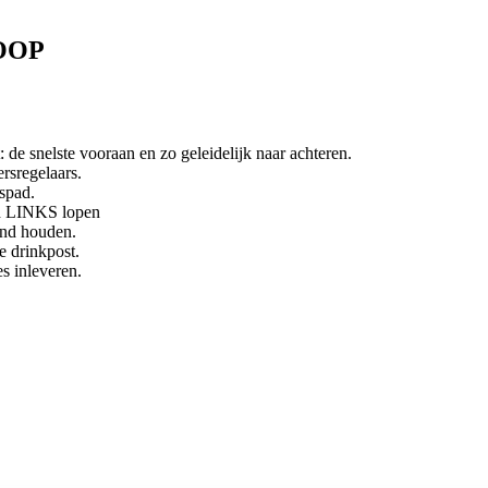
OOP
t: de snelste vooraan en zo geleidelijk naar achteren.
ersregelaars.
spad.
d LINKS lopen
wind houden.
e drinkpost.
s inleveren.