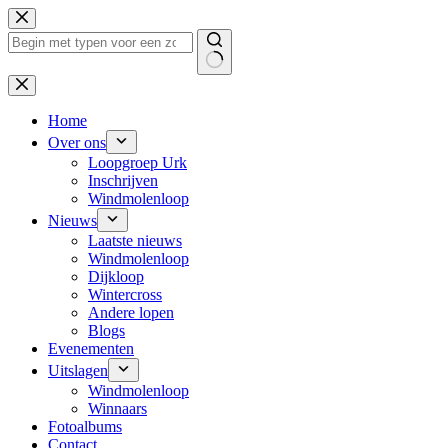
Ga
naar
de
inhoud
Geen
resultaten
Home
Over ons
Loopgroep Urk
Inschrijven
Windmolenloop
Nieuws
Laatste nieuws
Windmolenloop
Dijkloop
Wintercross
Andere lopen
Blogs
Evenementen
Uitslagen
Windmolenloop
Winnaars
Fotoalbums
Contact