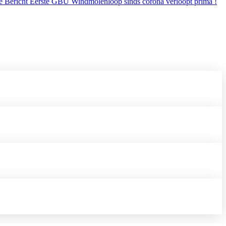
ge
Bericht
Eerste GBU Windmolenloop sinds corona verloopt prima !