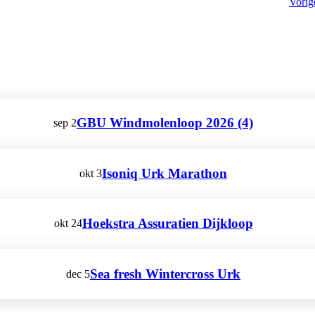
Vori
GBU Windmolenloop 2026 (4)
sep
2
Isoniq Urk Marathon
okt
3
Hoekstra Assuratien Dijkloop
okt
24
Sea fresh Wintercross Urk
dec
5