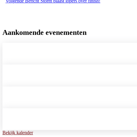
Volgende
Bericht
Storm blaast lopers over finish!
Aankomende evenementen
Bekijk kalender