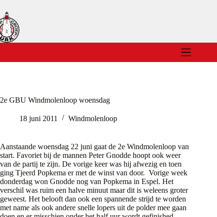
Ga
naar
de
inhoud
2e GBU Windmolenloop woensdag
18 juni 2011
Windmolenloop
Aanstaande woensdag 22 juni gaat de 2e Windmolenloop van
start. Favoriet bij de mannen Peter Gnodde hoopt ook weer
van de partij te zijn. De vorige keer was hij afwezig en toen
ging Tjeerd Popkema er met de winst van door. Vorige week
donderdag won Gnodde nog van Popkema in Espel. Het
verschil was ruim een halve minuut maar dit is weleens groter
geweest. Het belooft dan ook een spannende strijd te worden
met name als ook andere snelle lopers uit de polder mee gaan
doen en er misschien onder het half uur wordt gefinished.